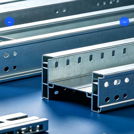
←
→
→