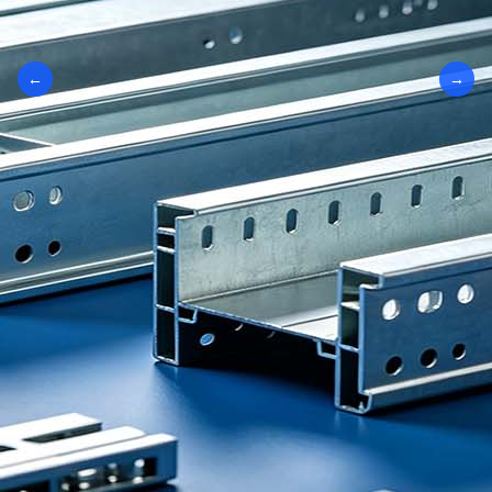
←
→
→